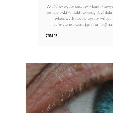
Właściwy wybór soczewek kontaktowych 
że soczewki kontaktowe mogą być dobrą
właściwych może przysporzyć spor
asferyczne – szukając informacji n
ZOBACZ