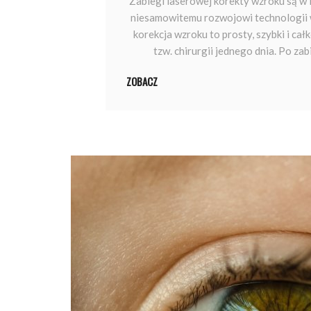
​ Zabiegi laserowej korekty wzroku są w
niesamowitemu rozwojowi technologii 
korekcja wzroku to prosty, szybki i ca
tzw. chirurgii jednego dnia. Po zab
ZOBACZ