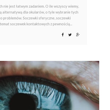
nie jest łatwym zadaniem. O ile wszyscy wiemy,
 alternatywą dla okularów, o tyle wybranie tych
o problemów. Soczewki sferyczne, soczewki
a temat soczewek kontaktowych z pewnością...