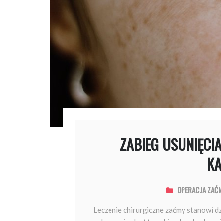
ZABIEG USUNIĘCIA
KA
OPERACJA ZAĆ
​ Leczenie chirurgiczne zaćmy stanowi d