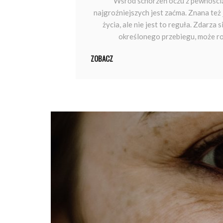
​ Wśród schorzeń oczu z pewnością
najgroźniejszych jest zaćma. Znana też
życia, ale nie jest to reguła. Zdarza
określonego przebiegu, może rozw
ZOBACZ