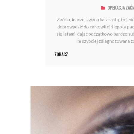
OPERACJA ZAĆ
​ Zaćma, inaczej zwana kataraktą, to je
doprowadzić do całkowitej ślepoty pac
się latami, dając początkowo bardzo su
Im szybciej zdiagnozowana zo
ZOBACZ