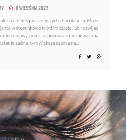
MY
8 WRZEŚNIA 2022
dnak z najniebezpieczniejszych chorób oczu. Może
jenta w stosunkowo krótkim czasie, lub rozwijać
btelne objawy, przez co pozostaje niezauważona.
stanie zaćma, tym większa szansa na...