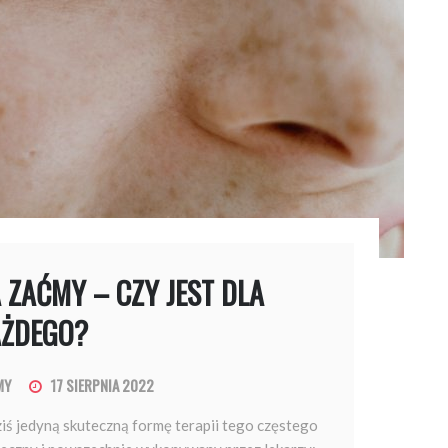
 ZAĆMY – CZY JEST DLA
ŻDEGO?
MY
17 SIERPNIA 2022
ziś jedyną skuteczną formę terapii tego częstego