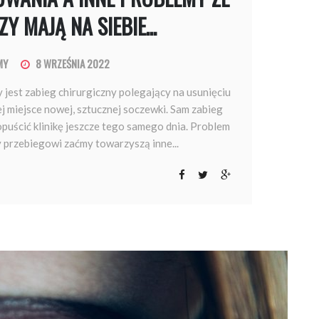
Y MAJĄ NA SIEBIE...
MY
8 WRZEŚNIA 2022
 jest zabieg chirurgiczny polegający na usunięciu
ej miejsce nowej, sztucznej soczewki. Sam zabieg
opuścić klinikę jeszcze tego samego dnia. Problem
y przebiegowi zaćmy towarzyszą inne...