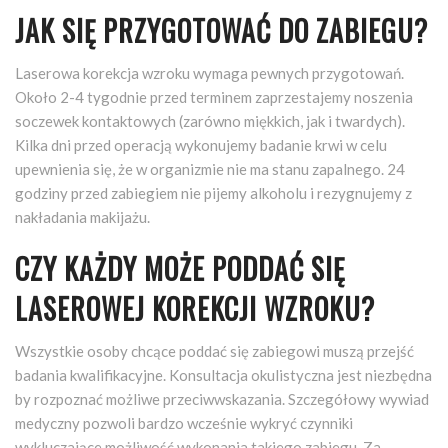
JAK SIĘ PRZYGOTOWAĆ DO ZABIEGU?
Laserowa korekcja wzroku wymaga pewnych przygotowań.
Około 2-4 tygodnie przed terminem zaprzestajemy noszenia
soczewek kontaktowych (zarówno miękkich, jak i twardych).
Kilka dni przed operacją wykonujemy badanie krwi w celu
upewnienia się, że w organizmie nie ma stanu zapalnego. 24
godziny przed zabiegiem nie pijemy alkoholu i rezygnujemy z
nakładania makijażu.
CZY KAŻDY MOŻE PODDAĆ SIĘ
LASEROWEJ KOREKCJI WZROKU?
Wszystkie osoby chcące poddać się zabiegowi muszą przejść
badania kwalifikacyjne. Konsultacja okulistyczna jest niezbędna
by rozpoznać możliwe przeciwwskazania. Szczegółowy wywiad
medyczny pozwoli bardzo wcześnie wykryć czynniki
wykluczające możliwość wykonania takiego zabiegu. Za