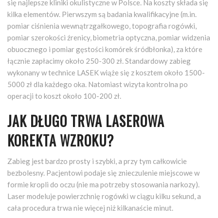
się najlepsze kliniki okulistyczne w Polsce. Na koszty składa się
kilka elementów. Pierwszym są badania kwalifikacyjne (m.in.
pomiar ciśnienia wewnątrzgałkowego, topografia rogówki,
pomiar szerokości źrenicy, biometria optyczna, pomiar widzenia
obuocznego i pomiar gęstości komórek śródbłonka), za które
łącznie zapłacimy około 250-300 zł. Standardowy zabieg
wykonany w technice LASEK wiąże się z kosztem około 1500-
5000 zł dla każdego oka. Natomiast wizyta kontrolna po
operacji to koszt około 100-200 zł.
JAK DŁUGO TRWA LASEROWA
KOREKTA WZROKU?
Zabieg jest bardzo prosty i szybki, a przy tym całkowicie
bezbolesny. Pacjentowi podaje się znieczulenie miejscowe w
formie kropli do oczu (nie ma potrzeby stosowania narkozy).
Laser modeluje powierzchnię rogówki w ciągu kilku sekund, a
cała procedura trwa nie więcej niż kilkanaście minut.