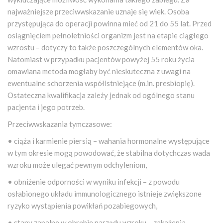
najważniejsze przeciwwskazanie uznaje się wiek. Osoba
przystępująca do operacji powinna mieć od 21 do 55 lat. Przed
osiągnięciem pełnoletniości organizm jest na etapie ciągłego
wzrostu – dotyczy to także poszczególnych elementów oka.
Natomiast w przypadku pacjentów powyżej 55 roku życia
omawiana metoda mogłaby być nieskuteczna z uwagi na
ewentualne schorzenia współistniejące (m.in. presbiopię).
Ostateczna kwalifikacja zależy jednak od ogólnego stanu
pacjenta i jego potrzeb.
Przeciwwskazania tymczasowe:
• ciąża i karmienie piersią – wahania hormonalne występujące
w tym okresie mogą powodować, że stabilna dotychczas wada
wzroku może ulegać pewnym odchyleniom,
• obniżenie odporności w wyniku infekcji – z powodu
osłabionego układu immunologicznego istnieje zwiększone
ryzyko wystąpienia powikłań pozabiegowych,
• stany zapalne w obrębie narządu wzroku – zakażenia