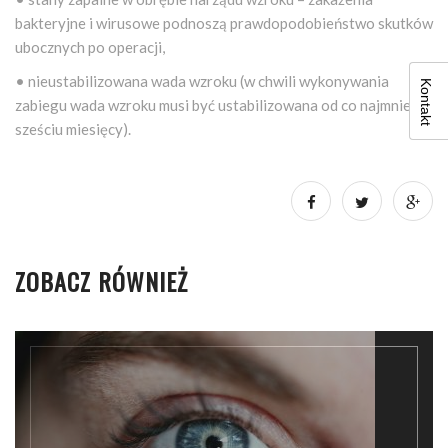
bakteryjne i wirusowe podnoszą prawdopodobieństwo skutków
ubocznych po operacji,
• nieustabilizowana wada wzroku (w chwili wykonywania
Kontakt
zabiegu wada wzroku musi być ustabilizowana od co najmniej
sześciu miesięcy).
ZOBACZ RÓWNIEŻ