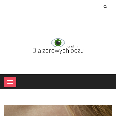
×
Menu