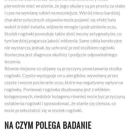
pierwotnie mieć wrażenie, że jego okulary są po prostu za słabe
i czas na wymianę szkieł na mocniejsze. Wśród nieco bardziej
charakterystycznych objawów może pojawić się efekt halo
wokół źródeł światła, widzenie mnogie i podrażnienie oczu.
Stożek rogówki powoduje także dość mocny astygmatyzm, co
tym bardziej pogarsza jakość widzenia. Same szkła korekcyjne
nie wystarczą jednak, by uchronić przed stożkiem rogówki.
Konieczna jest diagnoza okulisty i podjęcie odpowiedniego
leczenia.
Równie niejasne co objawy są przyczyny powstawania stożka
rogówki. Często występuje on u alergików, wywołany przez
częste i mocne pocieranie oczu, które ma negatywny wpływ na
rogówkę. Ponieważ rogówka zbudowana jest z włókien
kolagenowych, niedobór kolagenu również może być przyczyną
osłabienia rogówki i spowodować, że stanie się cieńsza, co
może przekształcić się w stożek rogówki.
NA CZYM POLEGA BADANIE