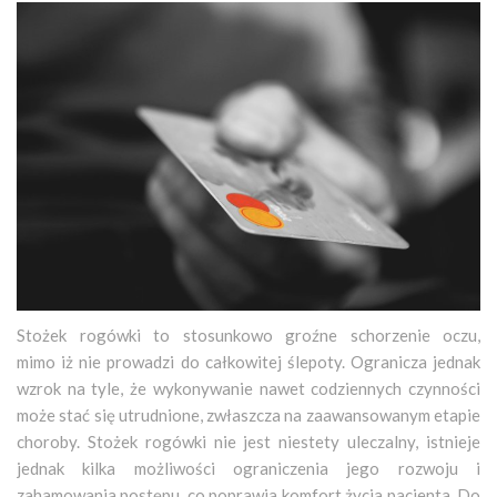
Stożek rogówki to stosunkowo groźne schorzenie oczu,
mimo iż nie prowadzi do całkowitej ślepoty. Ogranicza jednak
wzrok na tyle, że wykonywanie nawet codziennych czynności
może stać się utrudnione, zwłaszcza na zaawansowanym etapie
choroby. Stożek rogówki nie jest niestety uleczalny, istnieje
jednak kilka możliwości ograniczenia jego rozwoju i
zahamowania postępu, co poprawia komfort życia pacjenta. Do