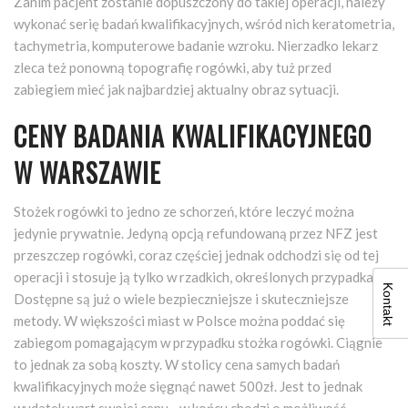
Zanim pacjent zostanie dopuszczony do takiej operacji, należy
wykonać serię badań kwalifikacyjnych, wśród nich keratometria,
tachymetria, komputerowe badanie wzroku. Nierzadko lekarz
zleca też ponowną topografię rogówki, aby tuż przed
zabiegiem mieć jak najbardziej aktualny obraz sytuacji.
CENY BADANIA KWALIFIKACYJNEGO
W WARSZAWIE
Stożek rogówki to jedno ze schorzeń, które leczyć można
jedynie prywatnie. Jedyną opcją refundowaną przez NFZ jest
przeszczep rogówki, coraz częściej jednak odchodzi się od tej
operacji i stosuje ją tylko w rzadkich, określonych przypadkach.
Kontakt
Dostępne są już o wiele bezpieczniejsze i skuteczniejsze
metody. W większości miast w Polsce można poddać się
zabiegom pomagającym w przypadku stożka rogówki. Ciągnie
to jednak za sobą koszty. W stolicy cena samych badań
kwalifikacyjnych może sięgnąć nawet 500zł. Jest to jednak
wydatek wart swojej ceny - w końcu chodzi o możliwość