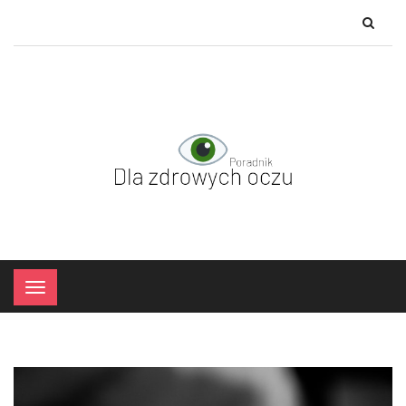
×
Menu