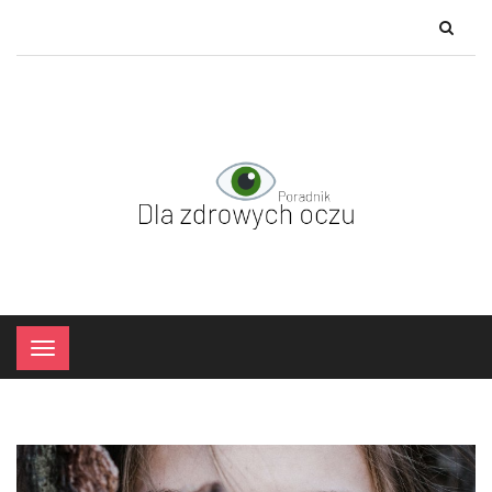
×
Menu