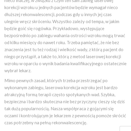
nieco inaczej, w związku z czym ten sam zabieg laserowej
korekcji wzroku u jednych pacjentów będzie wymagał nieco
dłuższej rekonwalescencji, podczas gdy u innych jej czas
ulegnie wręcz skróceniu. Wszystko zależy od tempa, w jakim
będzie goić się rogówka. Przykładowo, występujące
bezpośrednio po zabiegu wahania ostrości wzroku mogą trwać
od kilku miesięcy do nawet roku. Trzeba pamiętać, że nie bez
znaczenia jest tu też rodzaj i wielkość wady, z którą pacjent do
niego przystąpił, a także to, którą z metod laserowej korekcji
wzroku w oparciu o wynik badania kwalifikacyjnego ostatecznie
wybrał lekarz.
Mimo pewnych zasad, których trzeba przestrzegać po
wykonanym zabiegu, laserowa korekcja wzroku jest bardzo
atrakcyjną formą terapii często spotykanych wad. Szybka,
bezpieczna i bardzo skuteczna nie bez przyczyny cieszy się dziś
tak dużą popularnością. Nasza współpraca z gojącymi się
oczami i kontrolującym je lekarzem z pewnością pomoże skrócić
czas potrzebny na pełną rekonwalescencję.