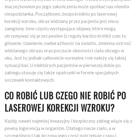
inaczej bowiem po jego zakończeniu może spotkać nas niemiła
niespodzianka. Początkowo, bezpośrednio po laserowej
korekcji wzroku, obraz widziany przez pacjenta jest nieco
zamglony. Inne często występujące objawy, które mogą
utrzymywać się przez pewien (z reguły bardzo krótki) czas to
głównie: łzawienie, nadwrażliwość na światło, zmienna ostrość
widzianego obrazu oraz poczucie obecności ciała obcego w
oku. Jest to jednak całkowicie normalne i nie należy się takiej
sytuacji bać. U niektórych pacjentów w pierwszej dobie po
zabiegu stosuje się także opatrunki w formie specjalnych
soczewek kontaktowych.
CO ROBIĆ LUB CZEGO NIE ROBIĆ PO
LASEROWEJ KOREKCJI WZROKU?
Każdy, nawet najmniej inwazyjny i bezpieczny zabieg wiąże się z
pewną ingerencją w organizm. Dlatego nasze ciało, a w
szczególności tak leczona jego część potrzebuje czasu i