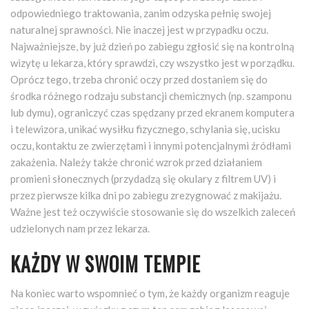
odpowiedniego traktowania, zanim odzyska pełnię swojej
naturalnej sprawności. Nie inaczej jest w przypadku oczu.
Najważniejsze, by już dzień po zabiegu zgłosić się na kontrolną
wizytę u lekarza, który sprawdzi, czy wszystko jest w porządku.
Oprócz tego, trzeba chronić oczy przed dostaniem się do
środka różnego rodzaju substancji chemicznych (np. szamponu
lub dymu), ograniczyć czas spędzany przed ekranem komputera
i telewizora, unikać wysiłku fizycznego, schylania się, ucisku
oczu, kontaktu ze zwierzętami i innymi potencjalnymi źródłami
zakażenia. Należy także chronić wzrok przed działaniem
promieni słonecznych (przydadzą się okulary z filtrem UV) i
przez pierwsze kilka dni po zabiegu zrezygnować z makijażu.
Ważne jest też oczywiście stosowanie się do wszelkich zaleceń
udzielonych nam przez lekarza.
KAŻDY W SWOIM TEMPIE
Na koniec warto wspomnieć o tym, że każdy organizm reaguje