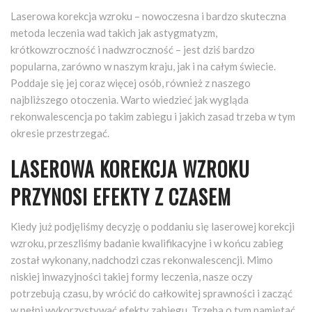
Laserowa korekcja wzroku – nowoczesna i bardzo skuteczna
metoda leczenia wad takich jak astygmatyzm,
krótkowzroczność i nadwzroczność – jest dziś bardzo
popularna, zarówno w naszym kraju, jak i na całym świecie.
Poddaje się jej coraz więcej osób, również z naszego
najbliższego otoczenia. Warto wiedzieć jak wygląda
rekonwalescencja po takim zabiegu i jakich zasad trzeba w tym
okresie przestrzegać.
LASEROWA KOREKCJA WZROKU
PRZYNOSI EFEKTY Z CZASEM
Kiedy już podjęliśmy decyzję o poddaniu się laserowej korekcji
wzroku, przeszliśmy badanie kwalifikacyjne i w końcu zabieg
został wykonany, nadchodzi czas rekonwalescencji. Mimo
niskiej inwazyjności takiej formy leczenia, nasze oczy
potrzebują czasu, by wrócić do całkowitej sprawności i zacząć
w pełni wykorzystywać efekty zabiegu. Trzeba o tym pamiętać,