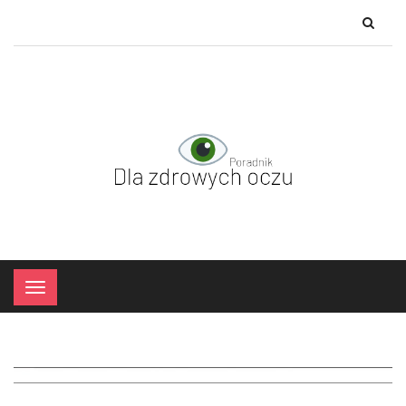
×
Menu