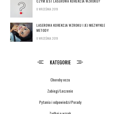
CZYM JEST LASEROWA KOREKCJA WZROKU?
8 WRZEŚNIA 2019
LASEROWA KOREKCJA WZROKU I JEJ NIEZWYKŁE
METODY
8 WRZEŚNIA 2019
KATEGORIE
Choroby oczu
Zabiegi/Leczenie
Pytania i odpowiedzi/Porady
Zadbaj o wzrok